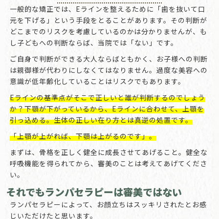
一般的な矯正では、Eラインを整えるために「歯を抜いて口
元を下げる」という手段をとることがあります。その判断が
どこまでのリスクを考慮しているのかは分かりませんが、も
し子どもへの判断ならば、当院では「ない」です。
ご自身で判断ができる大人ならばともかく、お子様への判断
は親御様が代わりにしなくてはなりません。過度な美容への
意識が低年齢化していることはリスクでもあります。
Eラインの基準点がそこで正しいと誰が判断するのでしょう
か？下顎が下がっているから、Eラインに合わせて、上顎を
引っ込める。生体の正しい在り方とは真逆の処置です。
「上顎が上がれば、下顎は上がるのです」。
まずは、骨格を正しく健全に成長させてあげること。健全な
呼吸機能を得られてから、審美のことは考えてあげてくださ
い。
それでもランパセラピーは審美ではない
ランパセラピーによって、お顔立ちはスッキリされたとお感
じいただけたと思います。