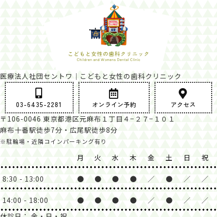
医療法人社団セントワ｜こどもと女性の歯科クリニック
03-6435-2281
オンライン予約
アクセス
〒106-0046 東京都港区元麻布１丁目４−２７−１０１
麻布十番駅徒歩7分・広尾駅徒歩8分
※駐輪場・近隣コインパーキング有り
月
火
水
木
金
土
日
祝
8:30 - 13:00
●
●
●
●
／
●
／
／
14:00 - 18:00
●
●
●
●
／
●
／
／
休診日： 金・日・祝