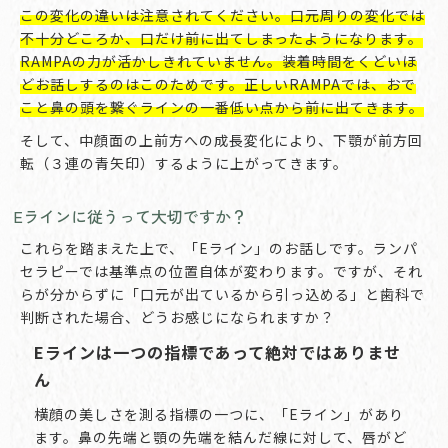
この変化の違いは注意されてください。口元周りの変化では
不十分どころか、口だけ前に出てしまったようになります。
RAMPAの力が活かしきれていません。装着時間をくどいほ
どお話しするのはこのためです。正しいRAMPAでは、おで
こと鼻の頭を繋ぐラインの一番低い点から前に出てきます。
そして、中顔面の上前方への成長変化により、下顎が前方回
転（３連の青矢印）するように上がってきます。
Eラインに従うって大切ですか？
これらを踏まえた上で、「Eライン」のお話しです。ランパ
セラピーでは基準点の位置自体が変わります。ですが、それ
らが分からずに「口元が出ているから引っ込める」と歯科で
判断された場合、どうお感じになられますか？
Eラインは一つの指標であって絶対ではありませ
ん
横顔の美しさを測る指標の一つに、「Eライン」があり
ます。鼻の先端と顎の先端を結んだ線に対して、唇がど