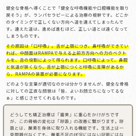
健全な骨格へ導くことで「健全な呼吸機能や口腔機能を取り
戻そう」が、ランパセラピーによる治療の根幹です。どこか
のタイミングで正しくない方向へ道を違えてしまったんで
す。違えた道は、進めば進むほど、正しい道とは遠くなって
しまうものです。
その原因は「口呼吸」。舌が上顎につき、鼻呼吸ができてい
れば、中顔面はRAMPAで与える上前方方向への力のベクト
ルを、舌の役割によって得られます。口呼吸によって、鼻腔
と気道が狭くなり、舌が上顎につくと呼吸に支障があるか
ら、RAMPAの装置が必要になります。
どのような言葉が適切なのかは分かりませんが、健全な骨格
に対しての正直な顔貌は「皆、よいお顔立ちになってるな
ぁ」と感じさせてくれるものです。
どうしても矯正治療は「審美」に重心をかけがちです
が、この骨格の変化は「呼吸」の改善に繋がります。呼
吸とは、酸素を身体に取り入れる機能です。生活上は一
見問題がなくても、酸素不足の状況にはない証明にはな