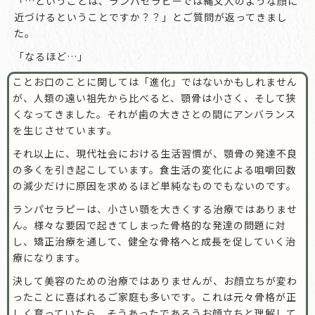
「…ということは、ランパセラピーでは縄文人のような顔に
近づけるということですか？？」とご質問が返ってきまし
た。
「なるほど…」
ことお口のことに関しては「進化」ではないかもしれません
が、人類の遠い祖先から比べると、顎骨は小さく、そして狭
くなってきました。それが歯の大きさとの間にアンバランス
を生じさせています。
それ以上に、現代社会における生活習慣が、顎骨の発達不良
の多くを引き起こしています。食生活の変化による咀嚼回数
の減少だけに原因を求めるほど単純なものでもないのです。
ランパセラピーは、小さい顎を大きくする治療ではありませ
ん。様々な要因で起きてしまった骨格的な発達の問題に対
し、矯正治療を通して、健全な骨格へと成長を促していく治
療になります。
決して美容のための治療ではありませんが、お顔立ちが変わ
ったことに喜ばれるご家庭も多いです。これは元々骨格が正
しく育っていたら、そうあったであろうお顔立ちと理解して