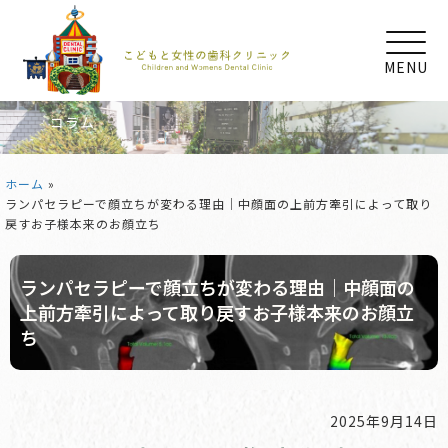
MENU
コラム
ホーム
»
ランパセラピーで顔立ちが変わる理由｜中顔面の上前方牽引によって取り
戻すお子様本来のお顔立ち
ランパセラピーで顔立ちが変わる理由｜中顔面の
上前方牽引によって取り戻すお子様本来のお顔立
ち
2025年9月14日