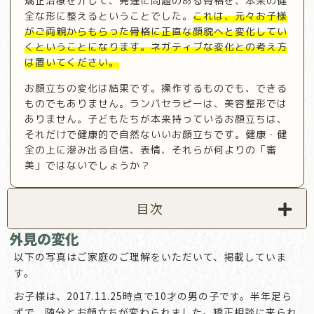
矯正治療を介して、発達に問題のある骨格を、本来の健
全な形に整えるということでした。
これは、元々お子様
がご両親からもらった骨格に正直な顔貌へと変化してい
くということになります。ネガティブな変化との考え方
は置いてください。
お顔立ちの変化は結果です。操作するものでも、できる
ものでもありません。ランパセラピーは、美容整形では
ありません。子どもたちが本来持っているお顔立ちは、
それだけで健康的で自然ないいお顔立ちです。健康・健
全の上に滲み出る自信、表情、それらが何よりの「審
美」ではないでしょうか？
目次
外見の変化
以下の写真はご家庭のご理解をいただいて、掲載していま
す。
お子様は、2017.11.25時点で10才の男の子です。半年足ら
ずで、随分とお顔立ちが変わられました。矯正相談に来られ