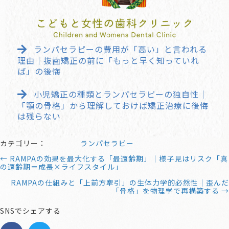
ランパセラピーの費用が「高い」と言われる
理由｜抜歯矯正の前に「もっと早く知っていれ
ば」の後悔
小児矯正の種類とランパセラピーの独自性｜
「顎の骨格」から理解しておけば矯正治療に後悔
は残らない
カテゴリー：
ランパセラピー
← RAMPAの効果を最大化する「最適齢期」｜様子見はリスク「真
の適齢期＝成長×ライフスタイル」
RAMPAの仕組みと「上前方牽引」の生体力学的必然性｜歪んだ
「骨格」を物理学で再構築する →
SNSでシェアする