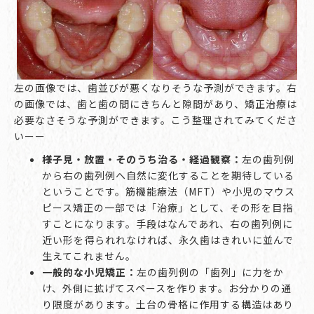
左の画像では、歯並びが悪くなりそうな予測ができます。右
の画像では、歯と歯の間にきちんと隙間があり、矯正治療は
必要なさそうな予測ができます。こう整理されてみてくださ
いーー
様子見・放置・そのうち治る・経過観察：
左の歯列例
から右の歯列例へ自然に変化することを期待している
ということです。筋機能療法（MFT）や小児のマウス
ピース矯正の一部では「治療」として、その形を目指
すことになります。手段はなんであれ、右の歯列例に
近い形を得られれなければ、永久歯はきれいに並んで
生えてこれません。
一般的な小児矯正：
左の歯列例の「歯列」に力をか
け、外側に拡げてスペースを作ります。お分かりの通
り限度があります。土台の骨格に作用する構造はあり