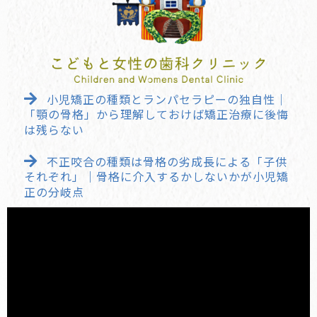
小児矯正の種類とランパセラピーの独自性｜
「顎の骨格」から理解しておけば矯正治療に後悔
は残らない
不正咬合の種類は骨格の劣成長による「子供
それぞれ」｜骨格に介入するかしないかが小児矯
正の分岐点