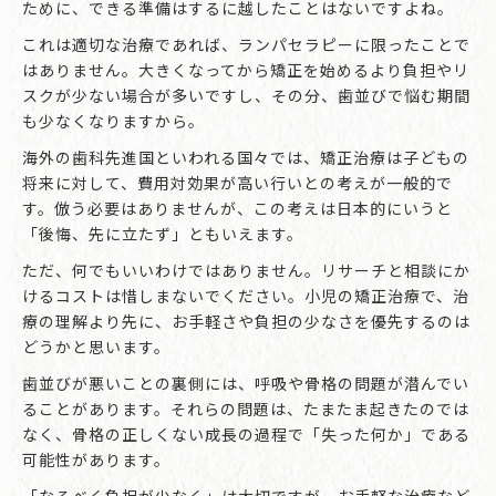
ために、できる準備はするに越したことはないですよね。
これは適切な治療であれば、ランパセラピーに限ったことで
はありません。大きくなってから矯正を始めるより負担やリ
スクが少ない場合が多いですし、その分、歯並びで悩む期間
も少なくなりますから。
海外の歯科先進国といわれる国々では、矯正治療は子どもの
将来に対して、費用対効果が高い行いとの考えが一般的で
す。倣う必要はありませんが、この考えは日本的にいうと
「後悔、先に立たず」ともいえます。
ただ、何でもいいわけではありません。リサーチと相談にか
けるコストは惜しまないでください。小児の矯正治療で、治
療の理解より先に、お手軽さや負担の少なさを優先するのは
どうかと思います。
歯並びが悪いことの裏側には、呼吸や骨格の問題が潜んでい
ることがあります。それらの問題は、たまたま起きたのでは
なく、骨格の正しくない成長の過程で「失った何か」である
可能性があります。
「なるべく負担が少なく」は大切ですが、お手軽な治療など