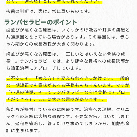
なく、「選択肢」として考えられてください。
抜歯の判断は、実は非常に重いものです。
ランパセラピーのポイント
歯並びが悪くなる原因は、いくつかの呼吸器や耳鼻の疾患と
共通原因となっている場合があります。その要因には、赤ち
ゃん期からの成長過程が大きく関わります。
歯並びが悪くなる原因は、「正しいとはいえない骨格の成
長」。ランパセラピーでは、より健全な骨格への成長誘導か
ら矯正治療にアプローチしています。
ご不安こそ、「考え方」を変えられるきっかけです。一般的
な一期矯正でも意味があるお子様ももちろんいます。ですが
「小児の時期、そしてランパセラピーならば骨格にアプロー
チができる」、ここに大きな意味があります」。
私たちが提供しているのは医療です。治療への理解、クリニ
ックへの理解は大切な過程です。不要なお伝えはいたしませ
ん。過程を省略し、答えだけを求めてしまうから、齟齬も余
計に生まれます。