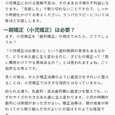
小児矯正における理解不足は、そのままお子様の不利益にな
ります。「失敗した」で割り切れないことですので、しっか
り時間をかけてお考えください。ランパセラピーについては
後ほどお話しします。
一期矯正（小児矯正）は必要？
まず、小児矯正を「歯列矯正」の視点でみたら、どうでしょ
うか？
「小児矯正は必要ない」という歯科医師の意見もあるなか
で、どうせ永久歯に生え変わるのに、子どもの矯正って「高
い費用かけてやる意味あるの？」とは思われますよね。ごく
自然なお考えです。
多くの場合、大人の矯正治療のように歯並びをきれいに整え
ることは、小児矯正では大きな目的とはなっていません。
仰られる通り、乳歯列・混合歯列期に歯並びを整えても、い
ずれサイズの大きな永久歯に生え変わります。小児の時期の
歯列には隙間があった方がよい。矯正治療は、顎の成長が終
わってから取り組んだ方がよいとの話はそのような理屈で
す。