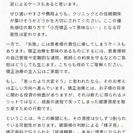
足によるケースもあると思います。
ぜひ通いやすさや費用よりも、クリニックとの信頼関係
が築けそうかどうかを大切にされてください。ここの優
先順位の取り方で「小児矯正って意味ない…」となる可
能性は変わります。
一方で、「失敗」には患者様の責任に帰してしまうケースも
あります。矯正治療を意味のあるものにするには、患者様側
の自己管理や定期的な通院、医師との約束を守るなどのご負
担はどうしても生じます。こちらも改めてご理解ください。
矯正治療の主人公はご家庭です。
もし、「思ったより大変そう」と思われたなら、そのお考え
は正しい方向へ進んでいます。矯正治療とは、お子様の将来
に関わる投資の側面がありますが、それは新たに得られるメ
リットではなく、成長の過程で失ってしまった健康資産を取
り戻すための行動です。
ということは、今この瞬間にも、その資産は少しずつ削られ
ている可能性があります。親御様の判断による「様子見」、
矯正歯科で伝えられた「経過観察」。本当に慎重になられて