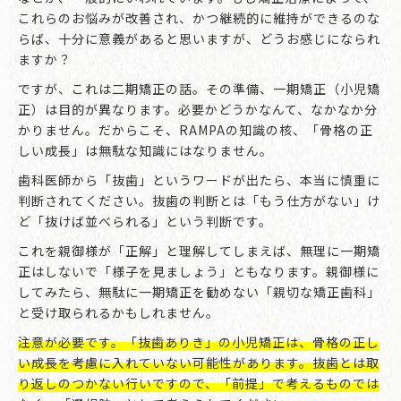
これらのお悩みが改善され、かつ継続的に維持ができるのな
らば、十分に意義があると思いますが、どうお感じになられ
ますか？
ですが、これは二期矯正の話。その準備、一期矯正（小児矯
正）は目的が異なります。必要かどうかなんて、なかなか分
かりません。だからこそ、RAMPAの知識の核、「骨格の正
しい成長」は無駄な知識にはなりません。
歯科医師から「抜歯」というワードが出たら、本当に慎重に
判断されてください。抜歯の判断とは「もう仕方がない」け
ど「抜けば並べられる」という判断です。
これを親御様が「正解」と理解してしまえば、無理に一期矯
正はしないで「様子を見ましょう」ともなります。親御様に
してみたら、無駄に一期矯正を勧めない「親切な矯正歯科」
と受け取られるかもしれません。
注意が必要です。「抜歯ありき」の小児矯正は、骨格の正し
い成長を考慮に入れていない可能性があります。抜歯とは取
り返しのつかない行いですので、「前提」で考えるものでは