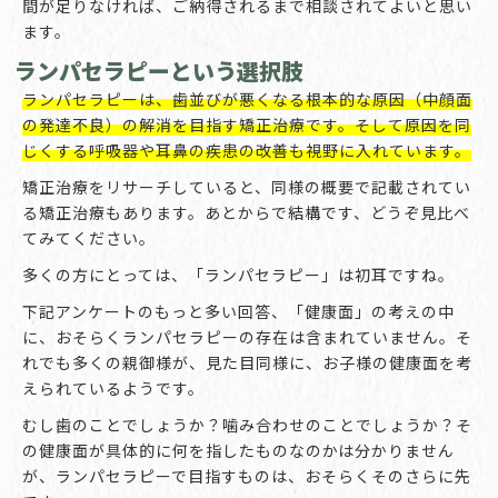
間が足りなければ、ご納得されるまで相談されてよいと思い
ます。
ランパセラピーという選択肢
ランパセラピーは、歯並びが悪くなる根本的な原因（中顔面
の発達不良）の解消を目指す矯正治療です。そして原因を同
じくする呼吸器や耳鼻の疾患の改善も視野に入れています。
矯正治療をリサーチしていると、同様の概要で記載されてい
る矯正治療もあります。あとからで結構です、どうぞ見比べ
てみてください。
多くの方にとっては、「ランパセラピー」は初耳ですね。
下記アンケートのもっと多い回答、「健康面」の考えの中
に、おそらくランパセラピーの存在は含まれていません。そ
れでも多くの親御様が、見た目同様に、お子様の健康面を考
えられているようです。
むし歯のことでしょうか？噛み合わせのことでしょうか？そ
の健康面が具体的に何を指したものなのかは分かりません
が、ランパセラピーで目指すものは、おそらくそのさらに先