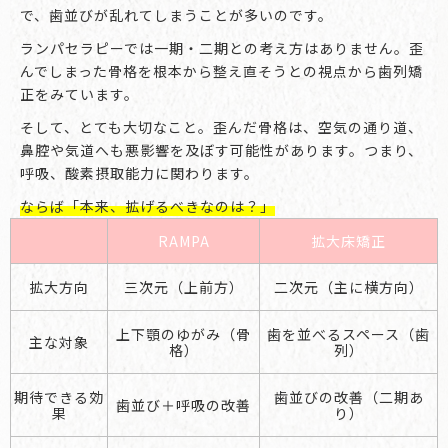
で、歯並びが乱れてしまうことが多いのです。
ランパセラピーでは一期・二期との考え方はありません。歪
んでしまった骨格を根本から整え直そうとの視点から歯列矯
正をみています。
そして、とても大切なこと。歪んだ骨格は、空気の通り道、
鼻腔や気道へも悪影響を及ぼす可能性があります。つまり、
呼吸、酸素摂取能力に関わります。
ならば「本来、拡げるべきなのは？」
RAMPA
拡大床矯正
拡大方向
三次元（上前方）
二次元（主に横方向）
上下顎のゆがみ（骨
歯を並べるスペース（歯
主な対象
格）
列）
期待できる効
歯並びの改善（二期あ
歯並び＋呼吸の改善
果
り）