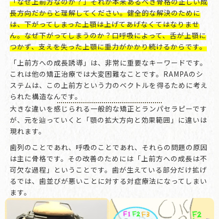
「なぜ上前方なのか？」それが本来あるべき骨格の正しい成
長方向だからと理解してください。健全的な解決のために
は、下がってしまった上顎は上げてあげなくてはなりませ
ん。なぜ下がってしまうのか？口呼吸によって、舌が上顎に
つかず、支えを失った上顎に重力がかかり続けるからです。
「上前方への成長誘導」は、非常に重要なキーワードです。
これは他の矯正治療では大変困難なことです。RAMPAのシ
ステムは、この上前方という力のベクトルを得るために考え
られた構造なんです。
大きな違いを感じられる一般的な矯正とランパセラピーです
が、元を辿っていくと「顎の拡大方向と効果範囲」に違いは
現れます。
歯列のことであれ、呼吸のことであれ、それらの問題の原因
は主に骨格です。その改善のためには「上前方への成長は不
可欠な過程」ということです。歯が生えている部分だけ拡げ
るでは、歯並びが悪いことに対する対症療法になってしまい
ます。