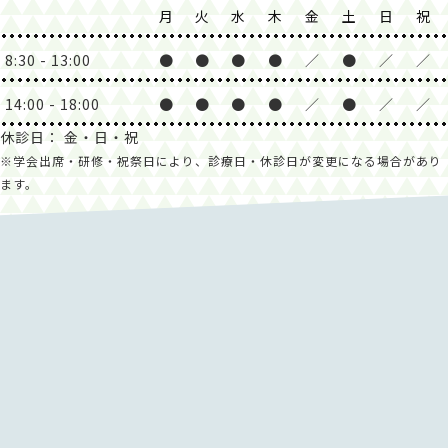
月
火
水
木
金
土
日
祝
8:30 - 13:00
●
●
●
●
／
●
／
／
14:00 - 18:00
●
●
●
●
／
●
／
／
休診日： 金・日・祝
※学会出席・研修・祝祭日により、診療日・休診日が変更になる場合があり
ます。