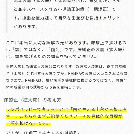
能な装置（拡大床）で顎の幅を広げ、永久歯がきちん
と並ぶスペースを作る小児矯正治療（一期矯正）で
す。抜歯を極力避けて自然な歯並びを目指すメリット
があります。
ここに本当に大切な誤解の元があります。床矯正で拡げるの
は「顎」ではなく、「歯列」です。床矯正の装置（拡大床）
は、顎を拡げるための構造を持っていません。
※拡大床と急速拡大装置は異なります。急速拡大装置は、正中口蓋縫
合（上顎）に作用する装置ですが、RAMPAの装置とメカニズムとも異
なります。RAMPAは、狭い箇所を機械的に拡げるのではなく、骨格全
体の成長方向の誘導から改善を目指します。
床矯正（拡大床）の考え方
ランパセラピーで考えることは「歯が生える土台から整え直
す」。こちらをまずご記憶ください。その具体的な目標が
「顎を拡げる」です。
ですが、床矯正で拡大するのは歯列。