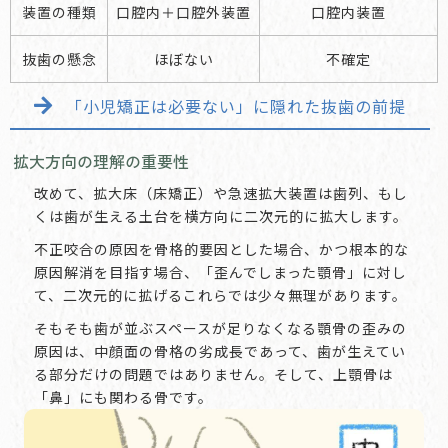
装置の種類
口腔内＋口腔外装置
口腔内装置
抜歯の懸念
ほぼない
不確定
「小児矯正は必要ない」に隠れた抜歯の前提
拡大方向の理解の重要性
改めて、拡大床（床矯正）や急速拡大装置は歯列、もし
くは歯が生える土台を横方向に二次元的に拡大します。
不正咬合の原因を骨格的要因とした場合、かつ根本的な
原因解消を目指す場合、「歪んでしまった顎骨」に対し
て、二次元的に拡げるこれらでは少々無理があります。
そもそも歯が並ぶスペースが足りなくなる顎骨の歪みの
原因は、中顔面の骨格の劣成長であって、歯が生えてい
る部分だけの問題ではありません。そして、上顎骨は
「鼻」にも関わる骨です。