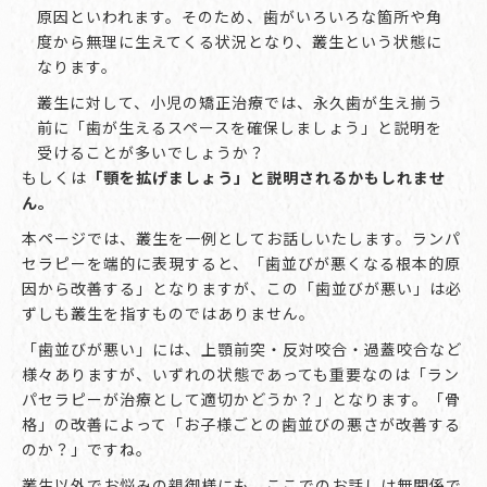
原因といわれます。そのため、歯がいろいろな箇所や角
度から無理に生えてくる状況となり、叢生という状態に
なります。
叢生に対して、小児の矯正治療では、永久歯が生え揃う
前に「歯が生えるスペースを確保しましょう」と説明を
受けることが多いでしょうか？
もしくは
「顎を拡げましょう」と説明されるかもしれませ
ん。
本ページでは、叢生を一例としてお話しいたします。ランパ
セラピーを端的に表現すると、「歯並びが悪くなる根本的原
因から改善する」となりますが、この「歯並びが悪い」は必
ずしも叢生を指すものではありません。
「歯並びが悪い」には、上顎前突・反対咬合・過蓋咬合など
様々ありますが、いずれの状態であっても重要なのは「ラン
パセラピーが治療として適切かどうか？」となります。「骨
格」の改善によって「お子様ごとの歯並びの悪さが改善する
のか？」ですね。
叢生以外でお悩みの親御様にも、ここでのお話しは無関係で