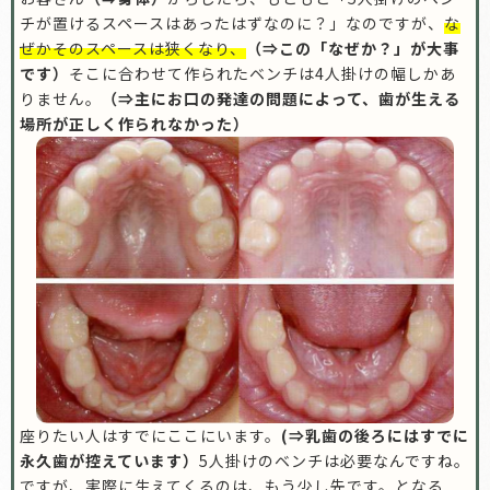
チが置けるスペースはあったはずなのに？」なのですが、
な
ぜかそのスペースは狭くなり、
（⇒この「なぜか？」が大事
です）
そこに合わせて作られたベンチは4人掛けの幅しかあ
りません。
（⇒主にお口の発達の問題によって、歯が生える
場所が正しく作られなかった）
座りたい人はすでにここにいます。
(⇒乳歯の後ろにはすでに
永久歯が控えています）
5人掛けのベンチは必要なんですね。
ですが、実際に生えてくるのは、もう少し先です。となる