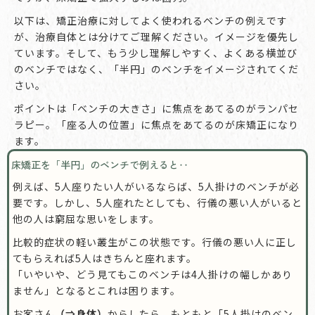
以下は、矯正治療に対してよく使われるベンチの例えです
が、治療自体とは分けてご理解ください。イメージを優先し
ています。そして、もう少し理解しやすく、よくある横並び
のベンチではなく、「半円」のベンチをイメージされてくだ
さい。
ポイントは「ベンチの大きさ」に焦点をあてるのがランパセ
ラピー。「座る人の位置」に焦点をあてるのが床矯正になり
ます。
床矯正を「半円」のベンチで例えると‥
例えば、5人座りたい人がいるならば、5人掛けのベンチが必
要です。しかし、5人座れたとしても、行儀の悪い人がいると
他の人は窮屈な思いをします。
比較的症状の軽い叢生がこの状態です。行儀の悪い人に正し
てもらえれば5人はきちんと座れます。
「いやいや、どう見てもこのベンチは4人掛けの幅しかあり
ません」となるとこれは困ります。
お客さん
（⇒身体）
からしたら、もともと「5人掛けのベン