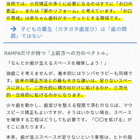
当院では、小児矯正の多くに必要になるのはすでに「お口の
更正」、または「家のリフォーム」と考えています。「お口
の育成」は赤ちゃん歯科がターゲットとする領域です。
子どもの叢生（ガタガタ歯並び）は「歯の問
題」ではない
RAMPAだけが持つ「上前方への力のベクトル」
「なんとか歯が生えるスペースを確保しよう！」
抜歯こそ考えませんが、基本的にはランパセラピーも同様で
す。
従来の矯正方法との最も大きな違いは、足りないスペー
スに対して、二次元的に横方向だけに拡げるのか、三次元
的・立体的に拡げるのかになります。
少々歯を動かし、歯並びを整える程度で済むのならば、マウ
スピース矯正もよいですが、そうはいかない場合、スペース
を確保する工程はどうしても必要です。「〇〇を拡げる」が
そこに当たります。
本来、歯が並ぶスペースが足りないという事態は、ヒトの設